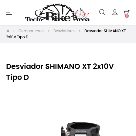
Navegación
☰
0
de
palanca
Componentes
Desviadores
Desviador SHIMANO XT
2x10V Tipo D
Desviador SHIMANO XT 2x10V
Tipo D