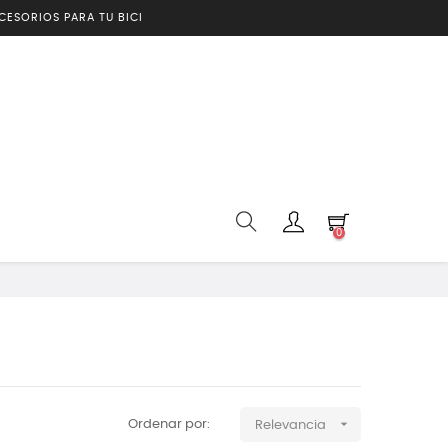
CESORIOS PARA TU BICI
0

Ordenar por:
Relevancia