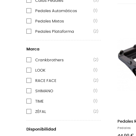
(5)
Calas Pedales
(1)
Pedales Automáticos
(1)
Pedales Mixtos
(2)
Pedales Plataforma
Marca
(2)
Crankbrothers
(1)
LOOK
(2)
RACE FACE
(1)
SHIMANO
(1)
TIME
(2)
ZÉFAL
Pedales 
Pedales
Disponibilidad
44,00 €