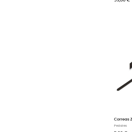
59,00 €
Correas Z
Pedales