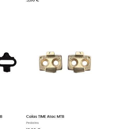
5,00 €
TB
Calas TIME Atac MTB
Pedales